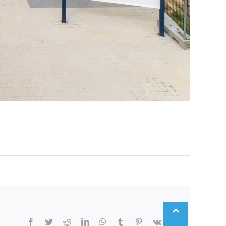
Go
to
Top
Facebook
Twitter
Reddit
LinkedIn
WhatsApp
Tumblr
Pinterest
Vk
Email