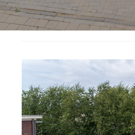
View
Larger
Image